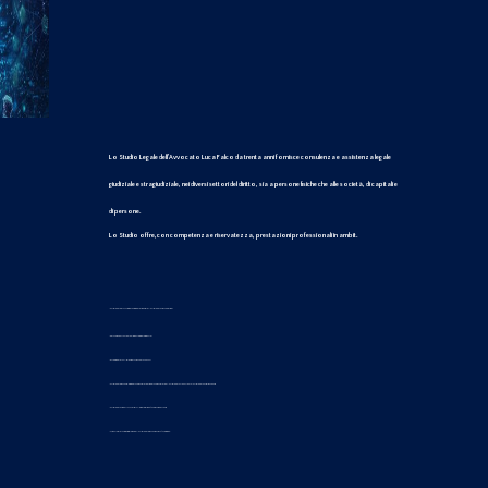
Lo Studio Legale dell’Avvocato Luca Falco da trenta anni fornisce consulenza e assistenza legale
giudiziale e stragiudiziale, nei diversi settori del diritto, sia a persone fisiche che alle società, di capitali e
di persone.
Lo Studio offre,con competenza e riservatezza, prestazioni professionali in ambit
o:
- DIRITTO COMMERCIALE E SOCIETARIO - DIRITTO DEL LAVORO
- CONTRATTUALISTICA - RECUPERO CREDITI
- SUCCESSIONI - RISARCIMENTO DANNI
- DIRITTO PENALE - PRECONTENZIOSO E CONTENZIOSO - DIRITTO DI FAMIGLIA - DIRITTO AMBIENTALE
- DIRITTO DEGLI IMMOBILI - PROPRIETA’ INTELLETTUALE
- MEDIAZIONE E ARBITRATO - DIRITTO PENALE DELL'IMPRESA